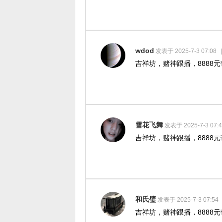
wdod
发表于 2025-7-3 07:08
|
吉祥坊，赌神跟播，8888
雪花飞舞
发表于 2025-7-3 07:
吉祥坊，赌神跟播，8888
和氏璧
发表于 2025-7-3 07:54
吉祥坊，赌神跟播，8888