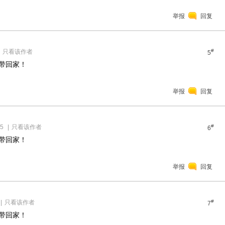
举报
回复
#
只看该作者
5
元带回家！
举报
回复
#
45
|
只看该作者
6
元带回家！
举报
回复
#
|
只看该作者
7
元带回家！