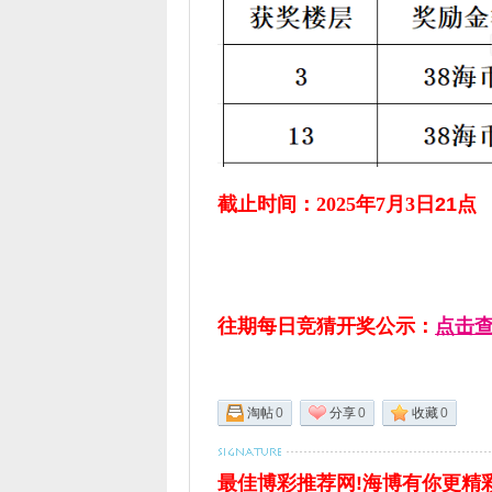
论
截止时间：2025年7月3
日21点
坛
往期每日竞猜开奖公示：
点击
淘帖
0
分享
0
收藏
0
最佳博彩推荐网!海博有你更精