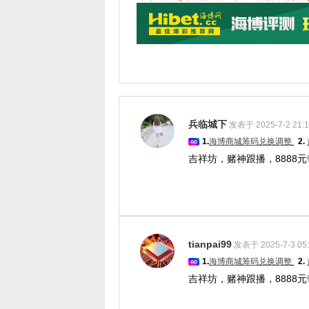
兵临城下
发表于 2025-7-2 21:
1.
海博商城筹码兑换调整
2.
吉祥坊，赌神跟播，8888
tianpai99
发表于 2025-7-3 05
1.
海博商城筹码兑换调整
2.
吉祥坊，赌神跟播，8888