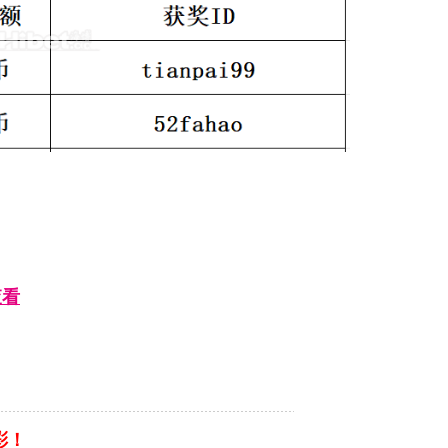
查看
彩！