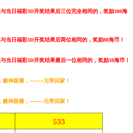
与当日福彩3D开奖结果后三位完全相同的，奖励380海
与当日福彩3D开奖结果后两位相同的，奖励88海币！
与当日福彩3D开奖结果最后一位相同的，奖励38海币！
赌神跟播，--------元带回家！
赌神跟播，--------元带回家！