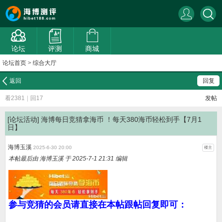
论坛
评测
商城
论坛首页
>
综合大厅
返回
回复
看2381
|
回17
发帖
[论坛活动]
海博每日竞猜拿海币 ！每天380海币轻松到手【7月1
日】
海博玉溪
2025-6-30 20:00
楼主
本帖最后由 海博玉溪 于 2025-7-1 21:31 编辑
参与竞猜的会员请直接在本帖跟帖回复即可：