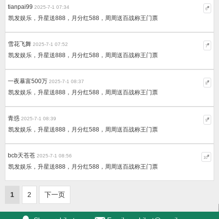
tianpai99
2025-7-1 07:34
#
6
凯发娱乐，升星送888，月分红588，周周送百战称王门票
雪花飞舞
2025-7-1 07:52
#
7
凯发娱乐，升星送888，月分红588，周周送百战称王门票
一夜暴富500万
2025-7-1 08:37
#
8
凯发娱乐，升星送888，月分红588，周周送百战称王门票
青惑
2025-7-1 08:39
#
9
凯发娱乐，升星送888，月分红588，周周送百战称王门票
bcb天苍苍
2025-7-1 08:56
#
10
凯发娱乐，升星送888，月分红588，周周送百战称王门票
1
2
下一页