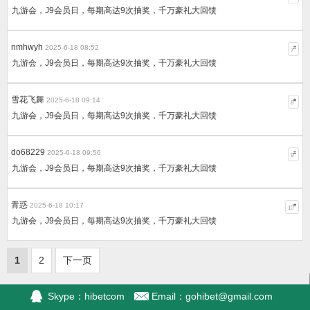
九游会，J9会员日，每期高达9次抽奖，千万豪礼大回馈
nmhwyh
2025-6-18 08:52
#
7
九游会，J9会员日，每期高达9次抽奖，千万豪礼大回馈
雪花飞舞
2025-6-18 09:14
#
8
九游会，J9会员日，每期高达9次抽奖，千万豪礼大回馈
do68229
2025-6-18 09:56
#
9
九游会，J9会员日，每期高达9次抽奖，千万豪礼大回馈
青惑
2025-6-18 10:17
#
10
九游会，J9会员日，每期高达9次抽奖，千万豪礼大回馈
1
2
下一页
Skype：hibetcom
Email：
gohibet@gmail.com