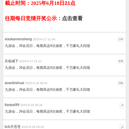
截止时间：2025年6月18
日21点
往期每日竞猜开奖公示：
点击查看
xiaokanrensheng
2025-6-17 21:04
沙发
九游会，J9会员日，每期高达9次抽奖，千万豪礼大回馈
兵临城下
2025-6-17 21:11
板凳
九游会，J9会员日，每期高达9次抽奖，千万豪礼大回馈
aoaobishuai
2025-6-18 06:01
地板
九游会，J9会员日，每期高达9次抽奖，千万豪礼大回馈
tianpai99
2025-6-18 06:26
#
5
九游会，J9会员日，每期高达9次抽奖，千万豪礼大回馈
bcb天苍苍
2025-6-18 08:45
#
6