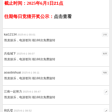
截止时间：2025年6月1
日21点
往期每日竞猜开奖公示：
点击查看
kai12134
2025-6-1 00:01
沙发
凯发娱乐，电游签到 领188次免费旋转
兵临城下
2025-6-1 06:07
板凳
凯发娱乐，电游签到 领188次免费旋转
aoaobishuai
2025-6-1 06:11
地板
凯发娱乐，电游签到 领188次免费旋转
江南一起努力
2025-6-1 08:47
#
5
凯发娱乐，电游签到 领188次免费旋转
和氏璧
2025-6-1 08:52
#
6