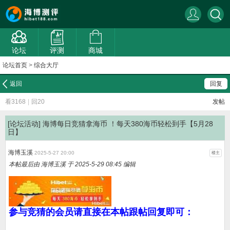
论坛
评测
商城
论坛首页
>
综合大厅
返回
回复
看3168
|
回20
发帖
[论坛活动]
海博每日竞猜拿海币 ！每天380海币轻松到手【5月28
日】
海博玉溪
2025-5-27 20:00
楼主
本帖最后由 海博玉溪 于 2025-5-29 08:45 编辑
参与竞猜的会员请直接在本帖跟帖回复即可：