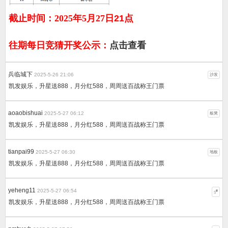
截止时间：2025年5月27
日21点
往期每日竞猜开奖公示：
点击查看
兵临城下
2025-5-26 21:06
沙发
凯发娱乐，升星送888，月分红588，周周送百战称王门票
aoaobishuai
2025-5-27 06:12
板凳
凯发娱乐，升星送888，月分红588，周周送百战称王门票
tianpai99
2025-5-27 06:30
地板
凯发娱乐，升星送888，月分红588，周周送百战称王门票
yeheng11
2025-5-27 06:54
#
5
凯发娱乐，升星送888，月分红588，周周送百战称王门票