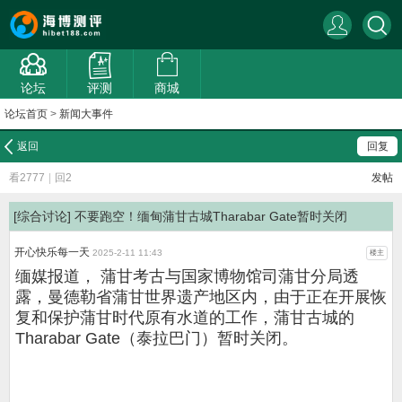
论坛
评测
商城
论坛首页
>
新闻大事件
返回
回复
看2777
|
回2
发帖
[综合讨论]
不要跑空！缅甸蒲甘古城Tharabar Gate暂时关闭
开心快乐每一天
2025-2-11 11:43
楼主
缅媒报道， 蒲甘考古与国家博物馆司蒲甘分局透
露，曼德勒省蒲甘世界遗产地区内，由于正在开展恢
复和保护蒲甘时代原有水道的工作，蒲甘古城的
Tharabar Gate（泰拉巴门）暂时关闭。