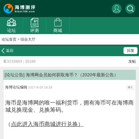
论坛
评测
商城
论坛首页
>
综合大厅
返回
回复
看3233883
|
回186
发帖
[论坛公告]
海博网会员如何获取海币？（2020年最新公告）
海博论坛编辑
2017-6-29 16:28
楼主
海币是海博网的唯一福利货币，拥有海币可在海博商
城兑换现金、兑换筹码。
（
点此进入海币商城进行兑换）