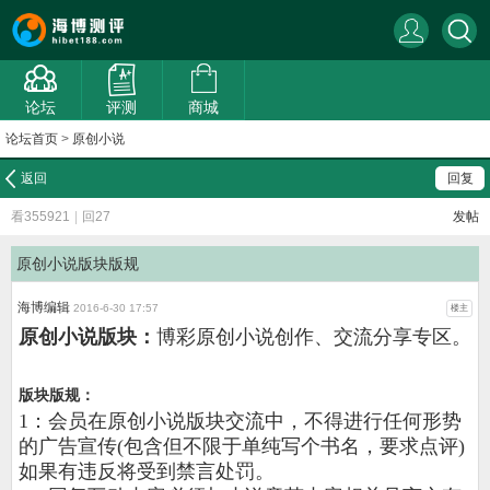
论坛
评测
商城
论坛首页
>
原创小说
返回
回复
看355921
|
回27
发帖
原创小说版块版规
海博编辑
2016-6-30 17:57
楼主
原创小说版块：
博彩原创小说创作、交流分享专区。
版块版规：
1：会员在原创小说版块交流中，不得进行任何形势
的广告宣传(包含但不限于单纯写个书名，要求点评)
如果有违反将受到禁言处罚。