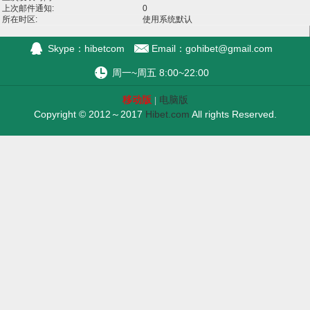
上次邮件通知:
0
所在时区:
使用系统默认
Skype：hibetcom
Email：
gohibet@gmail.com
周一~周五 8:00~22:00
移动版
电脑版
|
Copyright © 2012～2017
Hibet.com
All rights Reserved.