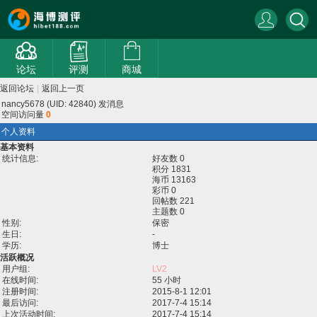
论坛
评测
商城
返回论坛
|
返回上一页
nancy5678 (UID: 42840)
发消息
空间访问量
0
个人资料
基本资料
统计信息:
好友数 0
积分 1831
海币 13163
彩币 0
回帖数 221
主题数 0
性别:
保密
生日:
-
学历:
博士
活跃概况
用户组:
LV2
在线时间:
55 小时
注册时间:
2015-8-1 12:01
最后访问:
2017-7-4 15:14
上次活动时间:
2017-7-4 15:14