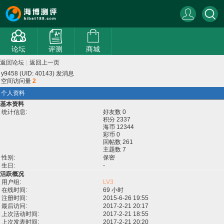
论坛
评测
商城
返回论坛
|
返回上一页
y9458 (UID: 40143)
发消息
空间访问量
2
个人资料
基本资料
统计信息:
好友数 0
积分 2337
海币 12344
彩币 0
回帖数 261
主题数 7
性别:
保密
生日:
-
活跃概况
用户组:
LV3
在线时间:
69 小时
注册时间:
2015-6-26 19:55
最后访问:
2017-2-21 20:17
上次活动时间:
2017-2-21 18:55
上次发表时间:
2017-2-21 20:20