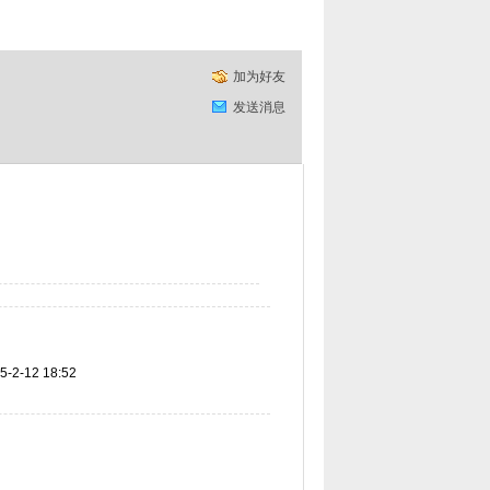
加为好友
发送消息
5-2-12 18:52