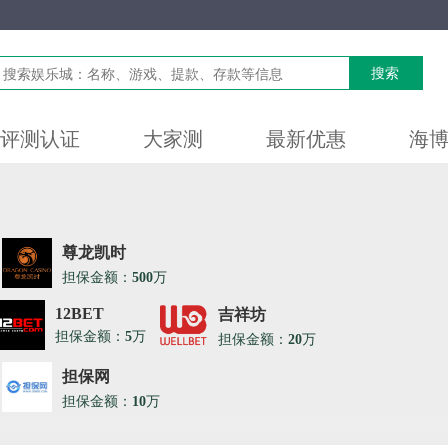
搜索
评测认证
大家测
最新优惠
海