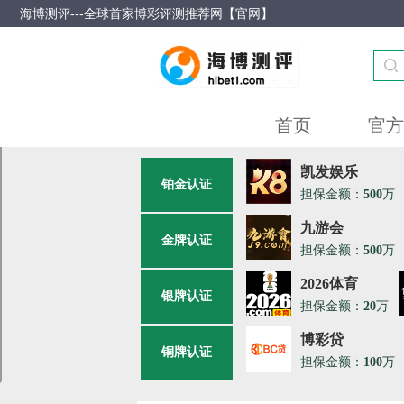
海博测评---全球首家博彩评测推荐网【官网】
首页
官方