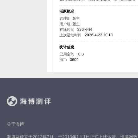
活跃概况
博
管理组
版主
用户组
版主
在线时间
226 小时
上次活动时间
2026-4-22 10:18
统计信息
已用空间
0 B
海币
3609
彩
关于海博
海博网成立于2012年7月，于2013年1月1日正式上线运营。海博网