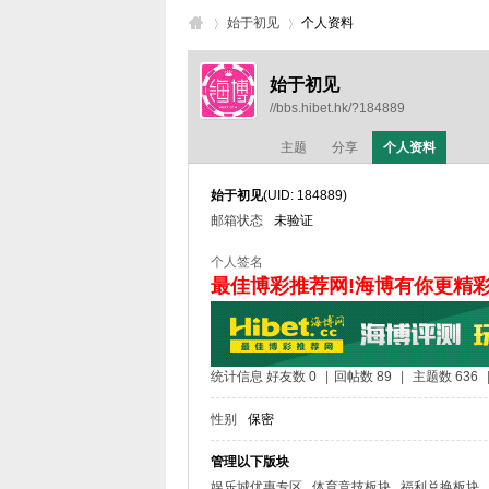
始于初见
个人资料
始于初见
//bbs.hibet.hk/?184889
海
›
›
主题
分享
个人资料
始于初见
(UID: 184889)
邮箱状态
未验证
个人签名
最佳博彩推荐网!海博有你更精
博
统计信息
好友数 0
|
回帖数 89
|
主题数 636
性别
保密
管理以下版块
娱乐城优惠专区
体育竞技板块
福利兑换板块