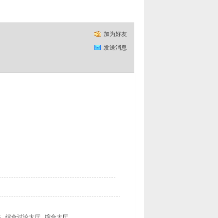
加为好友
发送消息
件
综合讨论大厅
综合大厅