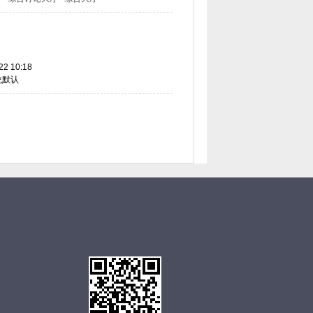
22 10:18
统默认