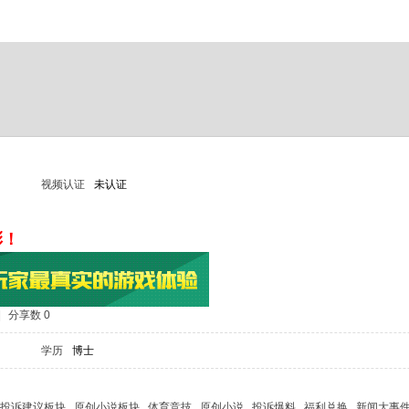
视频认证
未认证
彩！
|
分享数 0
学历
博士
投诉建议板块
原创小说板块
体育竞技
原创小说
投诉爆料
福利兑换
新闻大事