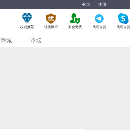
登录
注册
权威推荐
优质测评
安全无忧
代理合营
代理合
博商城
论坛