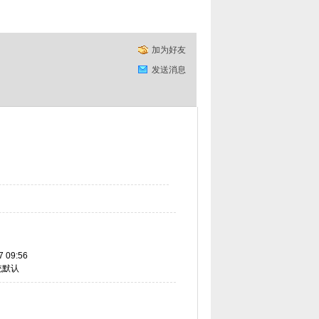
加为好友
发送消息
7 09:56
统默认