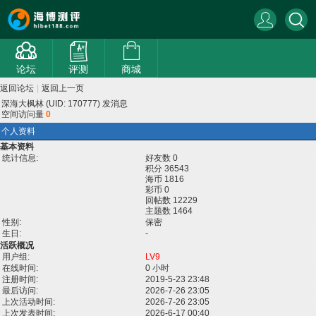
论坛
评测
商城
返回论坛
|
返回上一页
深海大枫林 (UID: 170777)
发消息
空间访问量
0
个人资料
基本资料
统计信息:
好友数 0
积分 36543
海币 1816
彩币 0
回帖数 12229
主题数 1464
性别:
保密
生日:
-
活跃概况
用户组:
LV9
在线时间:
0 小时
注册时间:
2019-5-23 23:48
最后访问:
2026-7-26 23:05
上次活动时间:
2026-7-26 23:05
上次发表时间:
2026-6-17 00:40