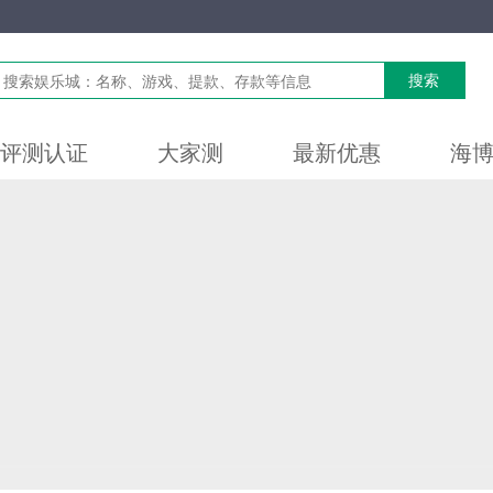
搜索
评测认证
大家测
最新优惠
海