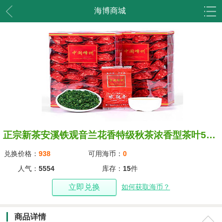
海博商城
正宗新茶安溪铁观音兰花香特级秋茶浓香型茶叶500g
兑换价格：
938
可用海币：
0
人气：
5554
库存：
15
件
立即兑换
如何获取海币？
商品详情