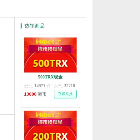
热销商品
500TRX现金
已兑
14971
件
人气
32710
13000
立即兑换
海币