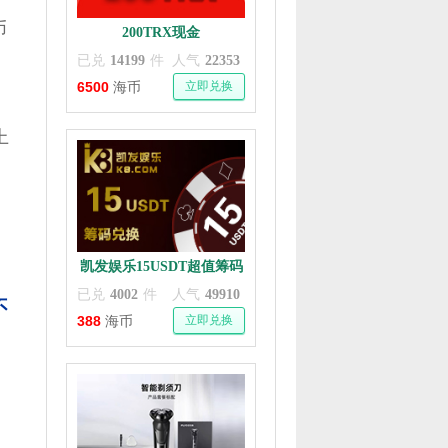
币
200TRX现金
已兑
14199
件
人气
22353
6500
立即兑换
海币
上
凯发娱乐15USDT超值筹码
已兑
4002
件
人气
49910
不
388
立即兑换
海币