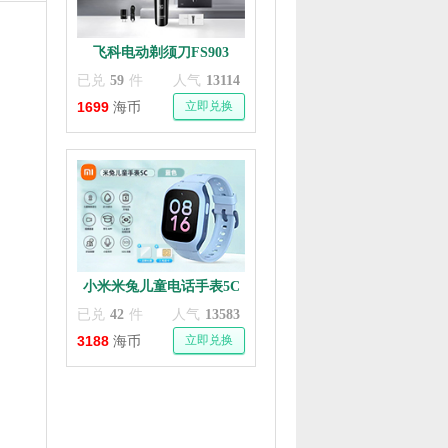
飞科电动剃须刀FS903
已兑
59
件
人气
13114
1699
立即兑换
海币
小米米兔儿童电话手表5C
高清视频通话定位
已兑
42
件
人气
13583
3188
立即兑换
海币