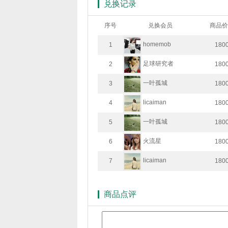
兑换记录
序号
兑换会员
商品价
homemob
1
180
足球研究者
2
180
一叶孤城
3
180
licaiman
4
180
一叶孤城
5
180
火流星
6
180
licaiman
7
180
商品点评