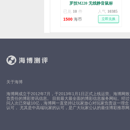
罗技M220 无线静音鼠标
已兑
10
件
人气
10385
1500
立即兑换
海币
关于海博
海博网成立于2012年7月，于2013年1月1日正式上线运营。海博网
负责任的博彩资讯信息。 目前最大最全面的博彩信息服务网站。经
问人次已突破10亿，海博网一直坚持让玩家放心对玩家负责这一理念
认可， 尤其是中高端玩家的认可，是广大玩家公认的最佳博彩推荐网