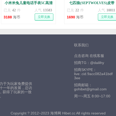
小米米兔儿童电话手表5C高清
七匹狼(SEPTWOLVES)皮带
视频通话定位
已兑
42
件
人气
13583
已兑
22
件
人气
10811
3188
立即兑换
1690
立即兑换
海币
海币
联系我们
点击咨询 在线客服
招商TG：@dailihy
招商SKYPE：
live:.cid.9acc082a41bdf
3ee
致力于为玩家免费提供
招商邮箱：
过十一年的发展，总访
gohibet@gmail.com
，获得了玩家的一致
。
周一~周五 8:00~17:00
Copyright ? 2012~2023 海博网 Hibet.cc All rights reserved