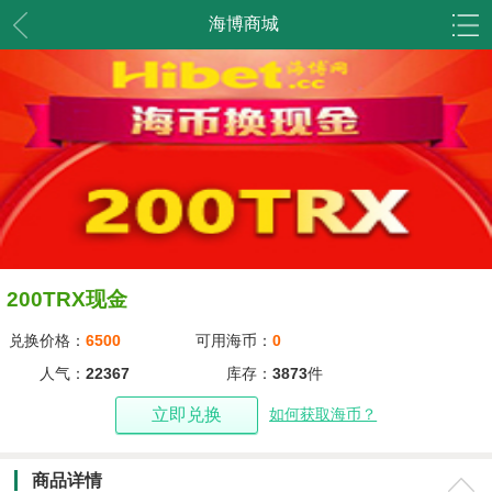
海博商城
200TRX现金
兑换价格：
6500
可用海币：
0
人气：
22367
库存：
3873
件
立即兑换
如何获取海币？
商品详情