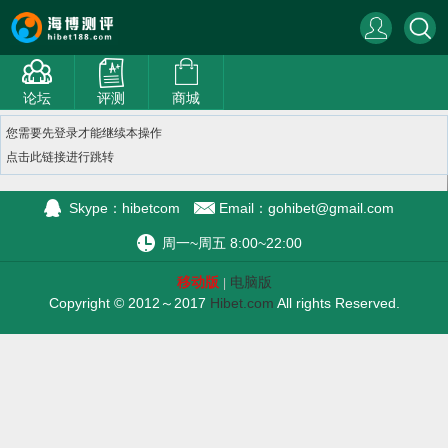
论坛
评测
商城
您需要先登录才能继续本操作
点击此链接进行跳转
Skype：hibetcom
Email：
gohibet@gmail.com
周一~周五 8:00~22:00
移动版
电脑版
|
Copyright © 2012～2017
Hibet.com
All rights Reserved.