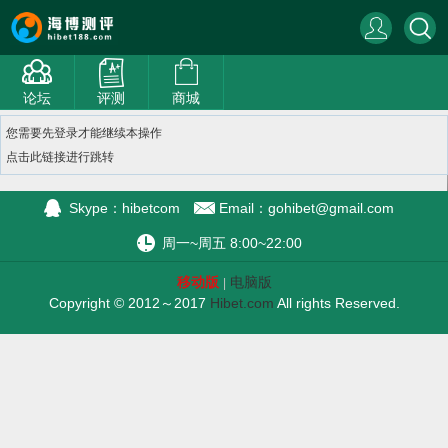
论坛
评测
商城
您需要先登录才能继续本操作
点击此链接进行跳转
Skype：hibetcom
Email：
gohibet@gmail.com
周一~周五 8:00~22:00
移动版
电脑版
|
Copyright © 2012～2017
Hibet.com
All rights Reserved.