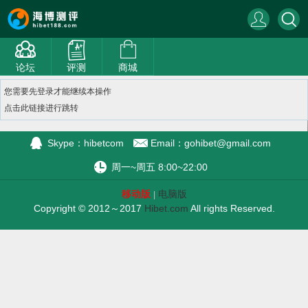
论坛
评测
商城
您需要先登录才能继续本操作
点击此链接进行跳转
Skype：hibetcom
Email：
gohibet@gmail.com
周一~周五 8:00~22:00
移动版
电脑版
|
Copyright © 2012～2017
Hibet.com
All rights Reserved.