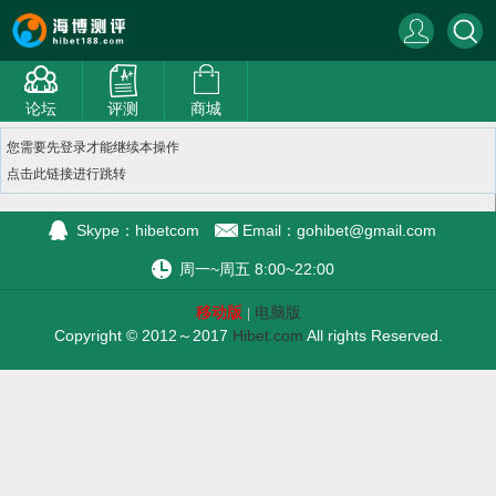
论坛
评测
商城
您需要先登录才能继续本操作
点击此链接进行跳转
Skype：hibetcom
Email：
gohibet@gmail.com
周一~周五 8:00~22:00
移动版
电脑版
|
Copyright © 2012～2017
Hibet.com
All rights Reserved.