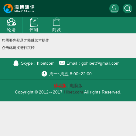
论坛
评测
商城
您需要先登录才能继续本操作
点击此链接进行跳转
Skype：hibetcom
Email：
gohibet@gmail.com
周一~周五 8:00~22:00
移动版
电脑版
|
Copyright © 2012～2017
Hibet.com
All rights Reserved.