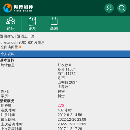
论坛
评测
商城
返回论坛
|
返回上一页
diknanouhi (UID: 62)
发消息
空间访问量
0
个人资料
基本资料
统计信息:
好友数 0
积分 11034
海币 11732
彩币 0
回帖数 2637
主题数 1
性别:
保密
学历:
博士
活跃概况
用户组:
LV6
在线时间:
437 小时
注册时间:
2012-8-2 14:58
最后访问:
2022-12-26 23:09
上次活动时间:
2022-12-26 23:09
上次发表时间:
2017-1-2 17:29