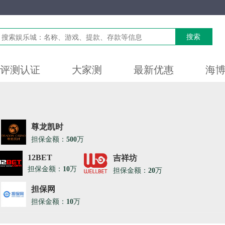
搜索
评测认证
大家测
最新优惠
海