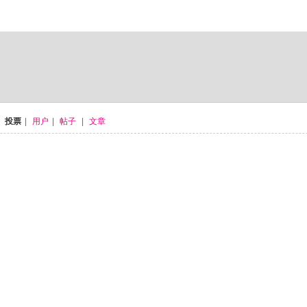
投票
|
用户
|
帖子
|
文章