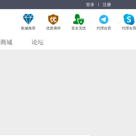
登录
注册
权威推荐
优质测评
安全无忧
代理合营
代理合
博商城
论坛