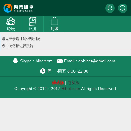
论坛
评测
商城
请先登录后才能继续浏览
点击此链接进行跳转
Skype：hibetcom
Email：
gohibet@gmail.com
周一~周五 8:00~22:00
移动版
电脑版
|
Copyright © 2012～2017
Hibet.com
All rights Reserved.