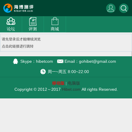
论坛
评测
商城
请先登录后才能继续浏览
点击此链接进行跳转
Skype：hibetcom
Email：
gohibet@gmail.com
周一~周五 8:00~22:00
移动版
电脑版
|
Copyright © 2012～2017
Hibet.com
All rights Reserved.