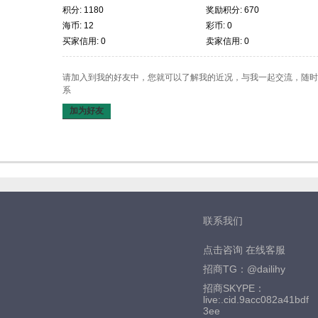
积分: 1180
奖励积分: 670
海币: 12
彩币: 0
买家信用: 0
卖家信用: 0
请加入到我的好友中，您就可以了解我的近况，与我一起交流，随时
系
加为好友
联系我们
点击咨询 在线客服
招商TG：@dailihy
招商SKYPE：
live:.cid.9acc082a41bdf
3ee