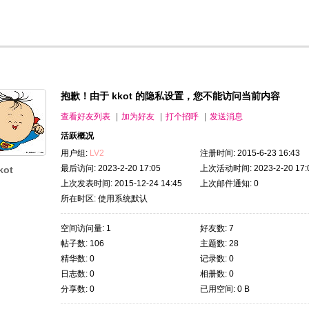
抱歉！由于 kkot 的隐私设置，您不能访问当前内容
查看好友列表
|
加为好友
|
打个招呼
|
发送消息
活跃概况
用户组:
LV2
注册时间: 2015-6-23 16:43
最后访问: 2023-2-20 17:05
上次活动时间: 2023-2-20 17:
kot
上次发表时间: 2015-12-24 14:45
上次邮件通知: 0
所在时区: 使用系统默认
空间访问量: 1
好友数: 7
帖子数: 106
主题数: 28
精华数: 0
记录数: 0
日志数: 0
相册数: 0
分享数: 0
已用空间: 0 B