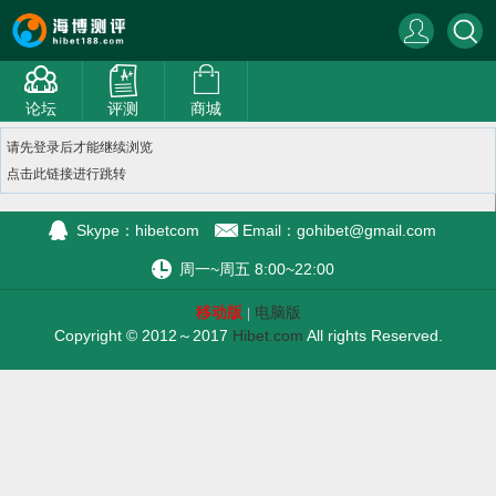
论坛
评测
商城
请先登录后才能继续浏览
点击此链接进行跳转
Skype：hibetcom
Email：
gohibet@gmail.com
周一~周五 8:00~22:00
移动版
电脑版
|
Copyright © 2012～2017
Hibet.com
All rights Reserved.