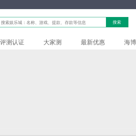
搜索
评测认证
大家测
最新优惠
海