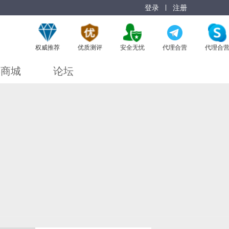
登录
注册
权威推荐
优质测评
安全无忧
代理合营
代理合
博商城
论坛