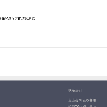
请先登录后才能继续浏览
联系我们
点击咨询 在线客服
招商TG：@dailihy