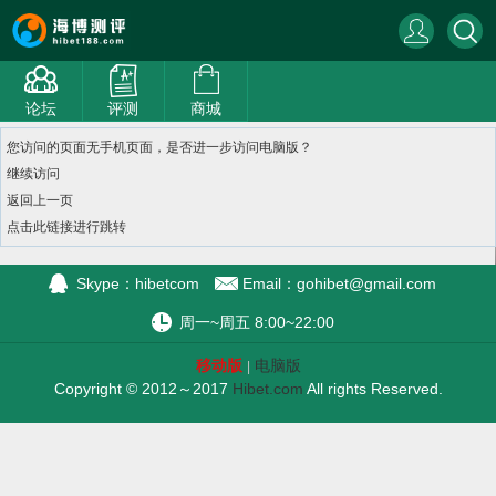
论坛
评测
商城
您访问的页面无手机页面，是否进一步访问电脑版？
继续访问
返回上一页
点击此链接进行跳转
Skype：hibetcom
Email：
gohibet@gmail.com
周一~周五 8:00~22:00
移动版
电脑版
|
Copyright © 2012～2017
Hibet.com
All rights Reserved.