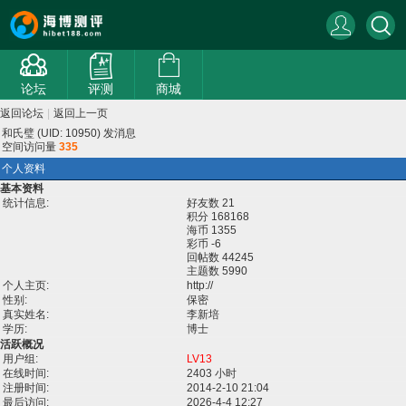
论坛
评测
商城
返回论坛
|
返回上一页
和氏璧 (UID: 10950)
发消息
空间访问量
335
个人资料
基本资料
统计信息:
好友数 21
积分 168168
海币 1355
彩币 -6
回帖数 44245
主题数 5990
个人主页:
http://
性别:
保密
真实姓名:
李新培
学历:
博士
活跃概况
用户组:
LV13
在线时间:
2403 小时
注册时间:
2014-2-10 21:04
最后访问:
2026-4-4 12:27