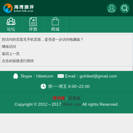
论坛
评测
商城
您访问的页面无手机页面，是否进一步访问电脑版？
继续访问
返回上一页
点击此链接进行跳转
Skype：hibetcom
Email：
gohibet@gmail.com
周一~周五 8:00~22:00
移动版
电脑版
|
Copyright © 2012～2017
Hibet.com
All rights Reserved.