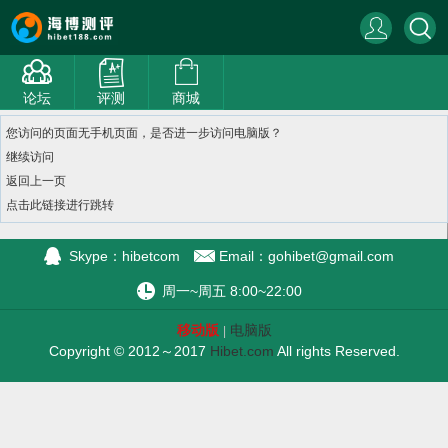
论坛
评测
商城
您访问的页面无手机页面，是否进一步访问电脑版？
继续访问
返回上一页
点击此链接进行跳转
Skype：hibetcom
Email：
gohibet@gmail.com
周一~周五 8:00~22:00
移动版
电脑版
|
Copyright © 2012～2017
Hibet.com
All rights Reserved.