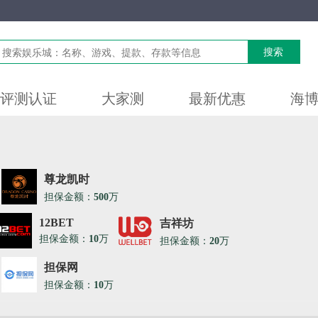
搜索
评测认证
大家测
最新优惠
海