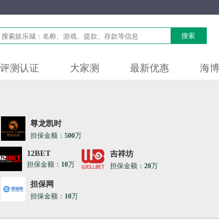
搜索
评测认证
大家测
最新优惠
海