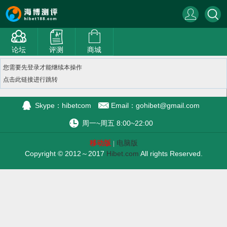
论坛
评测
商城
您需要先登录才能继续本操作
点击此链接进行跳转
Skype：hibetcom
Email：
gohibet@gmail.com
周一~周五 8:00~22:00
移动版
电脑版
|
Copyright © 2012～2017
Hibet.com
All rights Reserved.