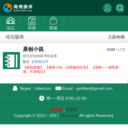
论坛
评测
商城
论坛版块
主题/帖数
原创小说
9289
/
13万
提供原创独家博彩故事
版主:
足彩狙击手
【版块版规】
【最新小说：决胜德州扑克】
【底牌——精彩刺
激，不容错过】
Skype：hibetcom
Email：
gohibet@gmail.com
周一~周五 8:00~22:00
移动版
电脑版
|
Copyright © 2012～2017
Hibet.com
All rights Reserved.