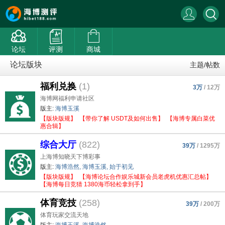
论坛
评测
商城
论坛版块
主题/帖数
福利兑换
(1)
3万
/
12万
海博网福利申请社区
版主:
海博玉溪
【版块版规】
【带你了解 USDT及如何出售】
【海博专属白菜优
惠合辑】
综合大厅
(822)
39万
/
1295万
上海博知晓天下博彩事
版主:
海博浩然
,
海博玉溪
,
始于初见
【版块版规】
【海博论坛合作娱乐城新会员老虎机优惠汇总帖】
【海博每日竞猜 1380海币轻松拿到手】
体育竞技
(258)
39万
/
200万
体育玩家交流天地