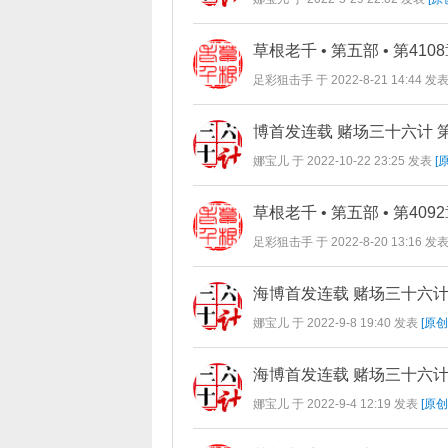
草根老千 • 第五部 • 第410
足彩狙击手
于
2022-8-21 14:44
发
博首发连载 赌场三十六计 第
娜宝儿
于
2022-10-22 23:25
发表
[
草根老千 • 第五部 • 第409
足彩狙击手
于
2022-8-20 13:16
发
海博首发连载 赌场三十六计 
娜宝儿
于
2022-9-8 19:40
发表
[
原创
海博首发连载 赌场三十六计 
娜宝儿
于
2022-9-4 12:19
发表
[
原创