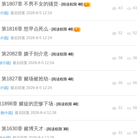
第1807章 不男不女的骚货
- [阅读权限
40
]
43
43
小说
]
最后回复 2026-8-5 12:24
第1816章 想早点死么
- [阅读权限
40
]
52
52
小说
]
最后回复 2026-8-5 12:24
第2082章 嫂子别介意
- [阅读权限
40
]
38
38
创小说
]
最后回复 2026-8-5 12:24
第1827章 赌场被抢劫
- [阅读权限
40
]
30
56
小说
]
最后回复 2026-8-5 12:24
1898章 赌徒的悲惨下场
- [阅读权限
40
]
31
58
原创小说
]
最后回复 2026-8-4 12:28
第1630章 赌博天才
- [阅读权限
30
]
31
39
创小说
]
最后回复 2026-8-4 12:28