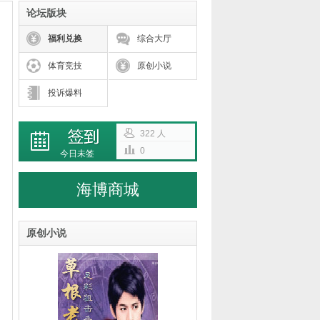
论坛版块
福利兑换
综合大厅
体育竞技
原创小说
投诉爆料
322 人
0
今日未签
海博商城
原创小说