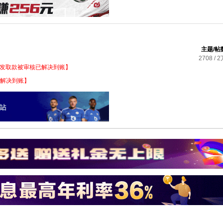
主题/帖
2708
/
2
发取款被审核已解决到账】
已解决到账】