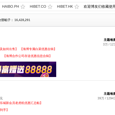
HAIBO.PH
HIBET.CO
HIBET.HK
欢迎博友们收藏使
全部帖子： 16,428,291
主题/帖
3万
/
12
T及如何出售】
【海博专属白菜优惠合辑】
】
【海博合作公司存送优惠信息合辑】
主题/帖
见
39万
/
1294
乐城新会员老虎机优惠汇总帖】
拿到手】