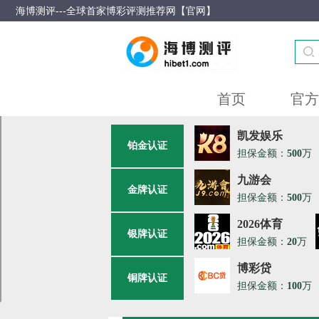
海博测评---全球首家博彩评测推荐网【官网】
首页
官方