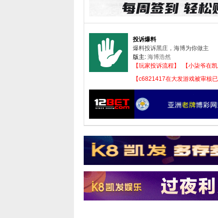
投诉爆料
爆料投诉黑庄，海博为你做主
版主:
海博浩然
【玩家投诉流程】
【小柒爷在凯
【c6821417在大发游戏被审核