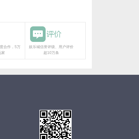
ab我爱我家 2天前 兑换了
1
个
5460
海币
的
200TRX现金
ab我爱我家 2天前 兑换了
1
个
325
海币
的
凯发娱乐15USDT超值筹码
深度合作，5万
娱乐城信誉评级、用户评价
语文作业本 2天前 兑换了
1
个
325
海
玩家
超10万条
币
的
凯发娱乐15USDT超值筹码
xushijue88 2天前 兑换了
1
个
372
海
币
的
凯发娱乐15USDT超值筹码
52fahao 2天前 兑换了
1
个
325
海币
的
凯发娱乐15USDT超值筹码