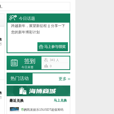
用。
今日话题
跨越新年，展望新征程 || 分享一下
您的新年博彩计划
数
万
永远的老兵 4小时前 兑换了
1
个
333
341 人
海币
的
凯发娱乐15USDT超值筹码
0
今日未签
tianpai99 1天前 兑换了
1
个
10660
海币
的
500TRX现金
热门活动
更多 ››
就是嗨皮66 1天前 兑换了
1
个
11960
海币
的
500TRX现金
数
万
最近兑换
马上兑换
hubaobao 2天前 兑换了
1
个
325
海
币
的
凯发娱乐15USDT超值筹码
››