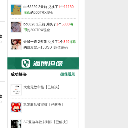
do68229 2天前 兑换了
1
个
11180
海币
的
500TRX现金
bo0828 2天前 兑换了
1
个
5330
海
币
的
200TRX现金
数
金城一峰 2天前 兑换了
1
个
349
海币
万
的
凯发娱乐15USDT超值筹码
ab我爱我家 2天前 兑换了
1
个
5460
海币
的
200TRX现金
ab我爱我家 2天前 兑换了
1
个
325
成功解决
担保规则
海币
的
凯发娱乐15USDT超值筹码
››
大发无故审核【已解决】
语文作业本 2天前 兑换了
1
个
325
海
数
币
的
凯发娱乐15USDT超值筹码
万
凯发取款被审核【已解决】
xushijue88 2天前 兑换了
1
个
372
海
币
的
凯发娱乐15USDT超值筹码
AG亚游存款未到账【已解决】
52fahao 2天前 兑换了
1
个
325
海币