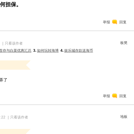
任何担保。
举报
回复
板凳
|
只看该作者
首存与白菜优惠汇总
3.
如何玩转海博
4.
娱乐城存款送海币
弄了
举报
回复
地板
:22
|
只看该作者