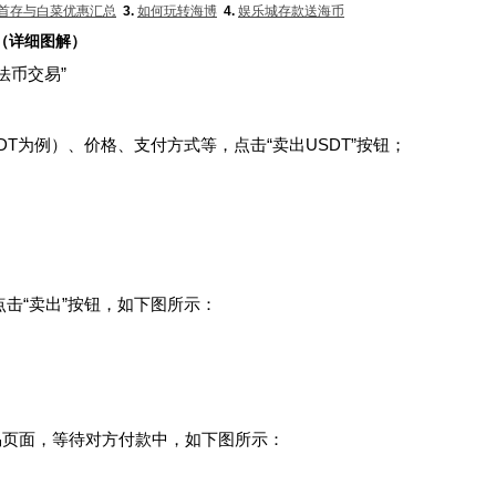
首存与白菜优惠汇总
3.
如何玩转海博
4.
娱乐城存款送海币
？（详细图解）
法币交易”
T为例）、价格、支付方式等，点击“卖出USDT”按钮；​
点击“卖出”按钮，如下图所示：​
交易页面，等待对方付款中，如下图所示：​