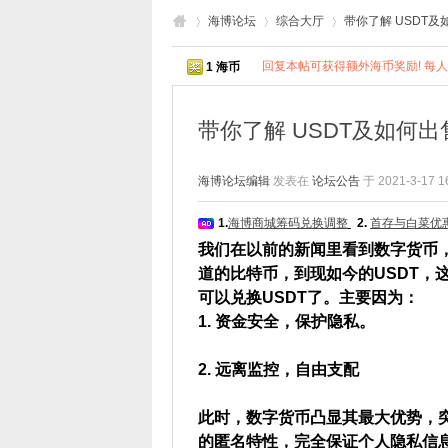
海博论坛
综合大厅
带你了解 USDT及
回复本帖可获得额外海币奖励! 每人限
1 海币
海
›
›
›
带你了解 USDT及如何出
海博论坛编辑
发表在
论坛公告
于 2021-3-17 1
1.
海博商城筹码兑换调整
2.
首存与白菜优
我们在以前的新闻里看到数字货币
道的比特币，到现如今的USDT，
可以兑换USDT了。主要因为：
博
1. 资金安全，保护隐私。
2. 远离监控，自由支配
此时，数字货币凸显其最大优势，
的匿名特性，完全保证个人隐私信