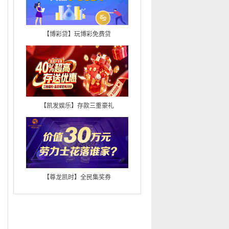
最新上线《赌场三十六计》
作者：
娜宝儿
《嫖情赌义》连载中
作者：
沁园春雪