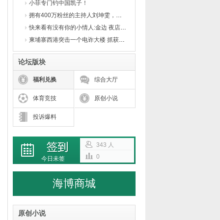
小菲专门钓中国凯子！
拥有400万粉丝的主持人刘坤雯，其抖音账号被禁止关注
快来看有没有你的小情人:金边 夜店遭突袭进展，警方尚未完成对被拘留外国人的审讯
柬埔寨西港突击一个电诈大楼 抓获300多名电诈人员！
论坛版块
福利兑换
综合大厅
体育竞技
原创小说
投诉爆料
343 人
0
今日未签
海博商城
原创小说