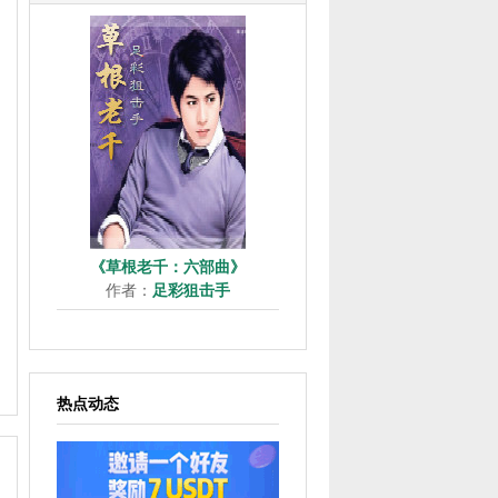
《草根老千：六部曲》
作者：
足彩狙击手
热点动态