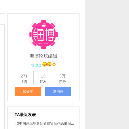
海博论坛编辑
管理员
271
13
3万
主题
好友
积分
加好友
发消息
TA最近发表
3中国通缉犯逃到菲律宾后作恶依旧，抢劫绑架贩毒一样不落，终在菲落网