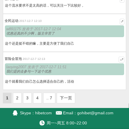
8
这个流水要求不是太高的话，可以关注一下比较好，
全民运动
2017-12-7 12:10
#
9
w891175 发表于 2017-12-7 12:04
优惠还真的不少啊，版主辛苦了
这个还是挺不错的嘛，主要是方便了我们自己
冒险会冒泡
2017-12-7 12:13
#
10
laoying2007 发表于 2017-12-7 11:51
我们是的去参与一下这个优惠
这个就看我们自己怎么选择适合自己的，活动
1
2
3
4
.. 7
下一页
Skype：hibetcom
Email：
gohibet@gmail.com
周一~周五 8:00~22:00