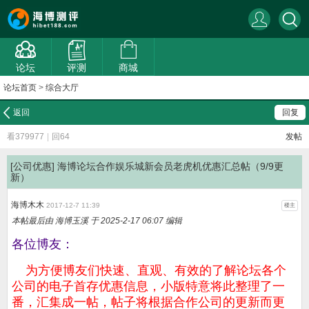
论坛
评测
商城
论坛首页
>
综合大厅
返回
回复
看379977
|
回64
发帖
[公司优惠]
海博论坛合作娱乐城新会员老虎机优惠汇总帖（9/9更
新）
海博木木
2017-12-7 11:39
楼主
本帖最后由 海博玉溪 于 2025-2-17 06:07 编辑
各位博友：
为方便博友们快速、直观、有效的了解论坛各个
公司的电子首存优惠信息，小版特意将此整理了一
番，汇集成一帖，帖子将根据合作公司的更新而更