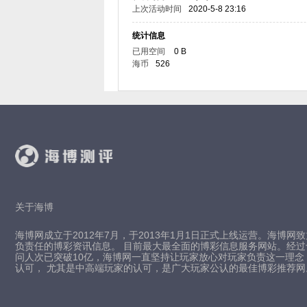
上次活动时间
2020-5-8 23:16
统计信息
博
已用空间
0 B
海币
526
彩
关于海博
海博网成立于2012年7月，于2013年1月1日正式上线运营。海博网
负责任的博彩资讯信息。 目前最大最全面的博彩信息服务网站。经
问人次已突破10亿，海博网一直坚持让玩家放心对玩家负责这一理念
认可， 尤其是中高端玩家的认可，是广大玩家公认的最佳博彩推荐网