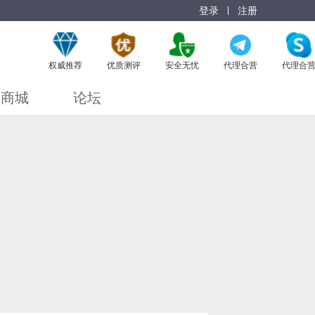
登录
注册
权威推荐
优质测评
安全无忧
代理合营
代理合
博商城
论坛