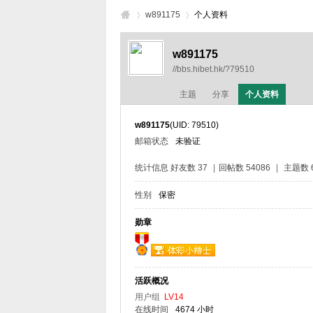
w891175
个人资料
w891175
//bbs.hibet.hk/?79510
海
›
›
主题
分享
个人资料
w891175
(UID: 79510)
邮箱状态
未验证
统计信息
好友数 37
|
回帖数 54086
|
主题数 6
性别
保密
博
勋章
活跃概况
用户组
LV14
在线时间
4674 小时