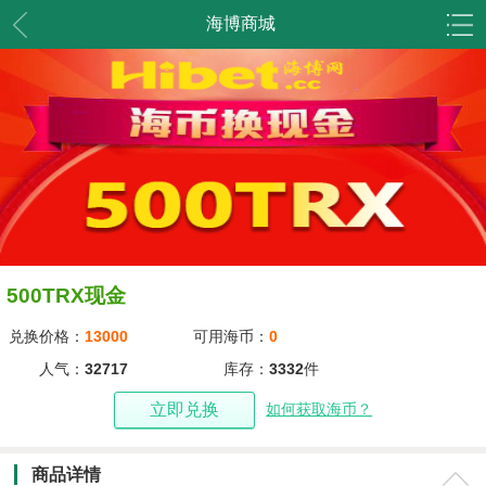
海博商城
500TRX现金
兑换价格：
13000
可用海币：
0
人气：
32717
库存：
3332
件
立即兑换
如何获取海币？
商品详情