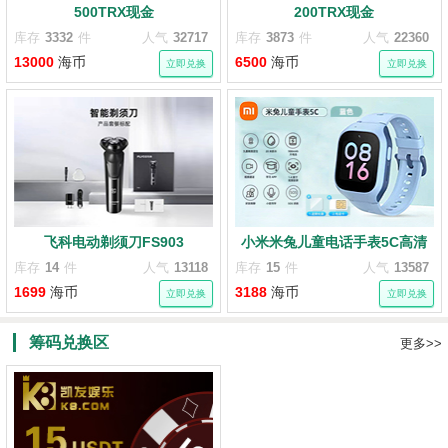
500TRX现金
200TRX现金
库存
3332
件
人气
32717
库存
3873
件
人气
22360
13000
海币
6500
海币
立即兑换
立即兑换
飞科电动剃须刀FS903
小米米兔儿童电话手表5C高清
视频通话定位
库存
14
件
人气
13118
库存
15
件
人气
13587
1699
海币
3188
海币
立即兑换
立即兑换
筹码兑换区
更多>>