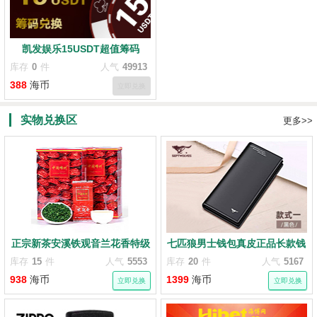
凯发娱乐15USDT超值筹码
库存
0
件
人气
49913
388
海币
立即兑换
实物兑换区
更多>>
正宗新茶安溪铁观音兰花香特级
七匹狼男士钱包真皮正品长款钱
秋茶浓香型茶叶500g
夹
库存
15
件
人气
5553
库存
20
件
人气
5167
938
海币
1399
海币
立即兑换
立即兑换