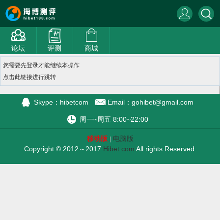
论坛
评测
商城
您需要先登录才能继续本操作
点击此链接进行跳转
Skype：hibetcom
Email：
gohibet@gmail.com
周一~周五 8:00~22:00
移动版
电脑版
|
Copyright © 2012～2017
Hibet.com
All rights Reserved.